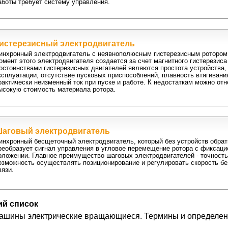
аботы требует систему управления.
истерезисный электродвигатель
инхронный электродвигатель с неявнополюсным гистерезисным роторо
омент этого электродвигателя создается за счет магнитного гистерезиса
остоинствами гистерезисных двигателей являются простота устройства,
ксплуатации, отсутствие пусковых приспособлений, плавность втягивани
рактически неизменный ток при пуске и работе. К недостаткам можно от
ысокую стоимость материала ротора.
аговый электродвигатель
инхронный бесщеточный электродвигатель, который без устройств обрат
реобразует сигнал управления в угловое перемещение ротора с фиксаци
оложении. Главное преимущество шаговых электродвигателей - точность
озможность осуществлять позиционирование и регулировать скорость бе
вязи.
й список
ашины электрические вращающиеся. Термины и определен