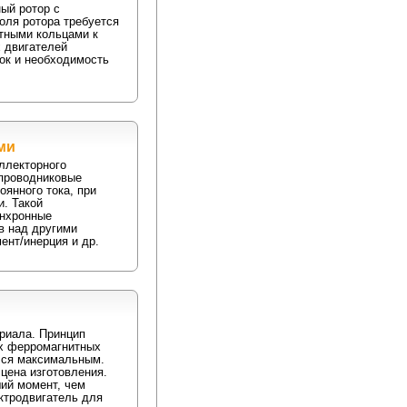
ый ротор с
оля ротора требуется
ктными кольцами к
 двигателей
ток и необходимость
ми
ллекторного
упроводниковые
оянного тока, при
и. Такой
инхронные
в над другими
ент/инерция и др.
риала. Принцип
ах ферромагнитных
ался максимальным.
цена изготовления.
ий момент, чем
ктродвигатель для