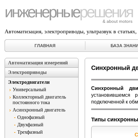
инженерные
решения
& about motors
Автоматизация, электроприводы, ультразвук в статьях
ГЛАВНАЯ
БАЗА ЗНАН
Автоматизация измерений
Синхронный д
Электроприводы
Электродвигатели
Синхронный дви
Универсальный
установившемся 
Коллекторный двигатель
подключенной к об
постоянного тока
Асинхронный двигатель
Однофазный
Типы синхронны
Двухфазный
Трехфазный
C