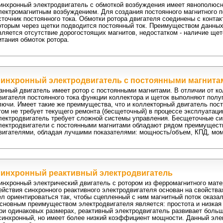
инхронный электродвигатель с обмоткой возбуждения имеет явнополюсн
лектромагнитным возбуждением. Для создания постоянного магнитного п
сточник постоянного тока. Обмотки ротора двигателя соединены с конта
оторым через щетки подводится постоянный ток. Преимуществом данных
вляется отсутствие дорогостоящих магнитов, недостатком - наличие ще
итания обмоток ротора.
инхронный электродвигатель с постоянными магнита
анный двигатель имеет ротор с постоянными магнитами. В отличии от ко
вигателя постоянного тока функции коллектора и щеток выполняют пол
лючи. Имеет такие же преимущества, что и коллекторный двигатель пост
том не требует текущего ремонта (бесщеточный) в процессе эксплуатаци
лектродвигатель
требует сложной системы управления. Бесщеточные с
лектродвигатели с постоянными магнитами обладают рядом преимущест
вигателями, обладая лучшими показателями: мощность/объем, КПД, мом
инхронный реактивный электродвигатель
инхронный электрический двигатель с ротором из ферромагнитного мате
ействия синхронного реактивного электродвигателя основан на свойств
ел ориентироваться так, чтобы сцепленный с ним магнитный поток оказ
сновным преимуществом электродвигателя является: простота и низкая 
ри одинаковых размерах, реактивный электродвигатель развивает больш
синхронный, но имеет более низкий коэффициент мощности. Данный эле