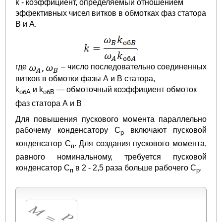
k - коэффициент, определяемый отношением
эффективных чисел витков в обмотках фаз статора
B и A.
,
где
– число последовательно соединенных
витков в обмотки фазы А и B статора,
k
и k
— обмоточный коэффициент обмоток
обА
обВ
фаз статора А и B
Для повышения пускового момента параллельно
рабочему конденсатору С
включают пусковой
р
конденсатор C
. Для создания пускового момента,
п
равного номинальному, требуется пусковой
конденсатор C
в 2 - 2,5 раза больше рабочего C
.
п
р