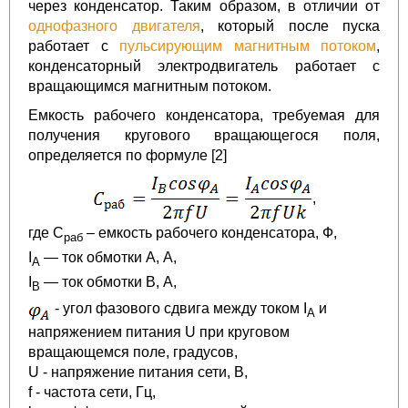
через конденсатор. Таким образом, в отличии от
однофазного двигателя
, который после пуска
работает с
пульсирующим магнитным потоком
,
конденсаторный электродвигатель работает с
вращающимся магнитным потоком.
Емкость рабочего конденсатора, требуемая для
получения кругового вращающегося поля,
определяется по формуле
[2]
,
где С
– емкость рабочего конденсатора, Ф,
раб
I
— ток обмотки A, А,
A
I
— ток обмотки B, А,
B
- угол фазового сдвига между током I
и
A
напряжением питания U при круговом
вращающемся поле, градусов,
U - напряжение питания сети, В,
f - частота сети, Гц,